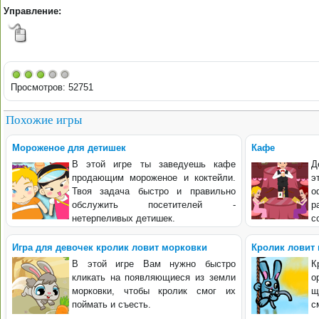
Управление:
Просмотров: 52751
Похожие игры
Мороженое для детишек
Кафе
В этой игре ты заведуешь кафе
Д
продающим мороженое и коктейли.
э
Твоя задача быстро и правильно
о
обслужить посетителей -
р
нетерпеливых детишек.
с
Игра для девочек кролик ловит морковки
Кролик ловит
В этой игре Вам нужно быстро
К
кликать на появляющиеся из земли
о
морковки, чтобы кролик смог их
щ
поймать и съесть.
с