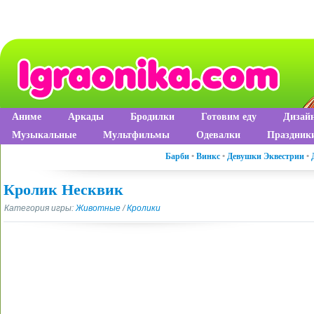
Аниме
Аркады
Бродилки
Готовим еду
Дизай
Музыкальные
Мультфильмы
Одевалки
Праздник
Барби
•
Винкс
•
Девушки Эквестрии
•
Кролик Несквик
Категория игры:
Животные
/
Кролики