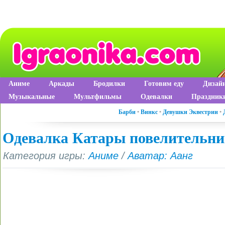
Аниме
Аркады
Бродилки
Готовим еду
Дизай
Музыкальные
Мультфильмы
Одевалки
Праздник
Барби
•
Винкс
•
Девушки Эквестрии
•
Одевалка Катары повелительни
Категория игры:
Аниме
/
Аватар: Аанг