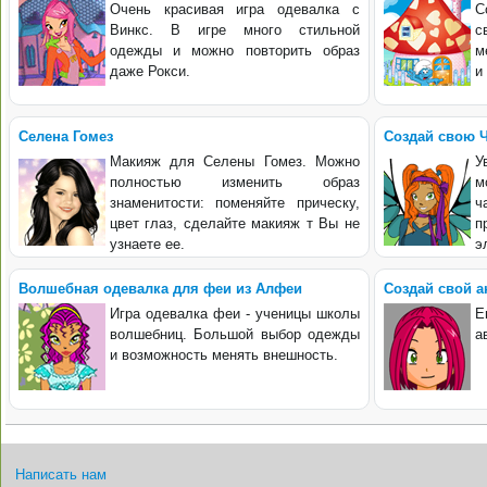
Очень красивая игра одевалка с
С
Винкс. В игре много стильной
с
одежды и можно повторить образ
м
даже Рокси.
и
Селена Гомез
Создай свою 
Макияж для Селены Гомез. Можно
У
полностью изменить образ
м
знаменитости: поменяйте прическу,
ч
цвет глаз, сделайте макияж т Вы не
п
узнаете ее.
э
Волшебная одевалка для феи из Алфеи
Создай свой а
Игра одевалка феи - ученицы школы
Е
волшебниц. Большой выбор одежды
а
и возможность менять внешность.
Написать нам