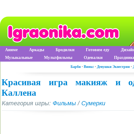
Аниме
Аркады
Бродилки
Готовим еду
Дизай
Музыкальные
Мультфильмы
Одевалки
Праздник
Барби
•
Винкс
•
Девушки Эквестрии
•
Красивая игра макияж и од
Каллена
Категория игры:
Фильмы
/
Сумерки