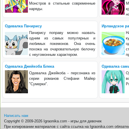
Монстров в стильные современные
М
наряды.
к
н
Одевалка Пачирису
Ирландское ра
Пачирису поправу можно назвать
Н
одним из самых популярных и
к
любимых покемонов. Она очень
о
похожа на очаровательную белочку
с
с неугомонным характером.
п
Одевалка Джейкоба Блека
Одевалка сам
Одевалка Джейкоба - персонажа из
О
серии романов Стефани Майер
в
"Сумерки".
Р
Написать нам
Copyright © 2009-2026 Igraonika.com - игры для девочек
При копировании материалов с сайта ссылка на Igraonika.com обязате