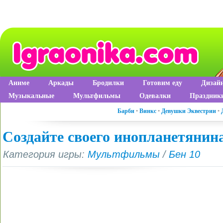
Аниме
Аркады
Бродилки
Готовим еду
Дизай
Музыкальные
Мультфильмы
Одевалки
Праздник
Барби
•
Винкс
•
Девушки Эквестрии
•
Создайте своего инопланетянина
Категория игры:
Мультфильмы
/
Бен 10