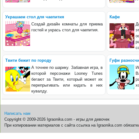
Украшаем стол для чаепития
Кафе
Создай дизайн комнаты для приема
Д
гостей и укрась стол для чаепития.
э
о
р
с
Твити бежит по городу
Гуфи разносчи
А точнее по шарику. Забавная игра, в
И
которой персонажи Looney Tunes
В
бегают за Твити, который может их
р
перепрыгивать или кидать в них
х
кувалду.
Написать нам
Copyright © 2009-2026 Igraonika.com - игры для девочек
При копировании материалов с сайта ссылка на Igraonika.com обязате