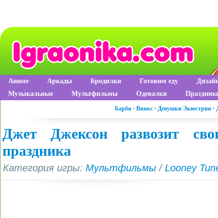
Аниме
Аркады
Бродилки
Готовим еду
Дизай
Музыкальные
Мультфильмы
Одевалки
Праздник
Барби
•
Винкс
•
Девушки Эквестрии
•
Джет Джексон развозит сво
праздника
Категория игры:
Мультфильмы
/
Looney Tun