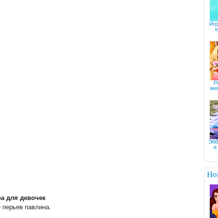
Игр
к
Р
ме
Эбб
и
Но
ра для девочек
 перьев павлина.