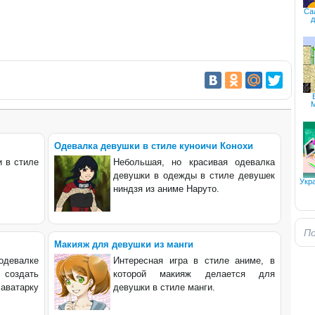
Са
д
Одевалка девушки в стиле куноичи Конохи
 в стиле
Небольшая, но красивая одевалка
девушки в одежды в стиле девушек
Укр
ниндзя из аниме Наруто.
Макияж для девушки из манги
-одевалке
Интересная игра в стиле аниме, в
 создать
которой макияж делается для
ватарку
девушки в стиле манги.