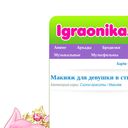
Аниме
Аркады
Бродилки
Музыкальные
Мультфильмы
Барби
Макияж для девушки в ст
Категория игры:
Салон красоты
/
Макияж