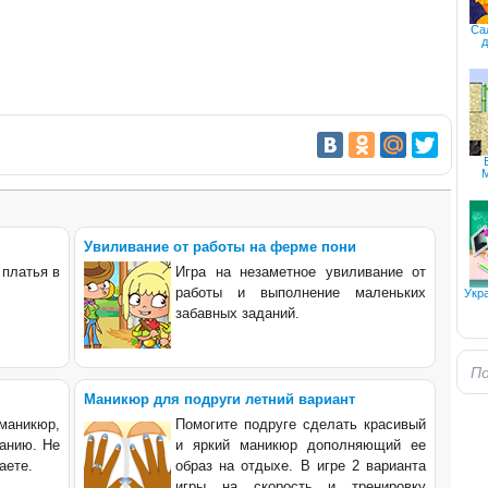
Са
д
Увиливание от работы на ферме пони
 платья в
Игра на незаметное увиливание от
работы и выполнение маленьких
Укр
забавных заданий.
Маникюр для подруги летний вариант
маникюр,
Помогите подруге сделать красивый
анию. Не
и яркий маникюр дополняющий ее
аете.
образ на отдыхе. В игре 2 варианта
игры на скорость и тренировку