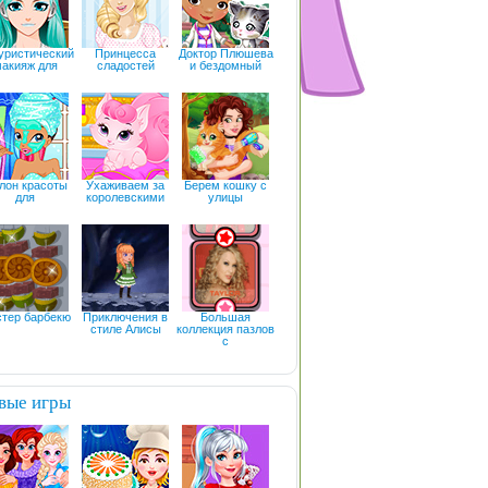
уристический
Принцесса
Доктор Плюшева
акияж для
сладостей
и бездомный
лон красоты
Ухаживаем за
Берем кошку с
для
королевскими
улицы
тер барбекю
Приключения в
Большая
стиле Алисы
коллекция пазлов
с
вые игры