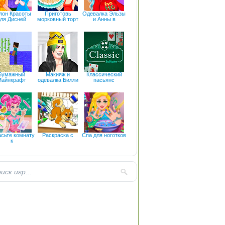
лон Красоты
Приготовь
Одевалка Эльзы
ля Дисней
морковный торт
и Анны в
Бумажный
Макияж и
Классический
Майнкрафт
одевалка Билли
пасьянс
асьте комнату
Раскраска с
Спа для ноготков
к