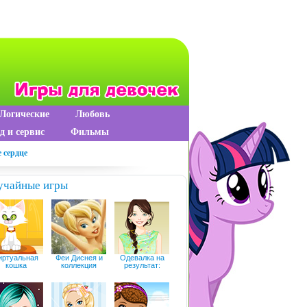
Логические
Любовь
д и сервис
Фильмы
 сердце
учайные игры
иртуальная
Феи Диснея и
Одевалка на
кошка
коллекция
результат: