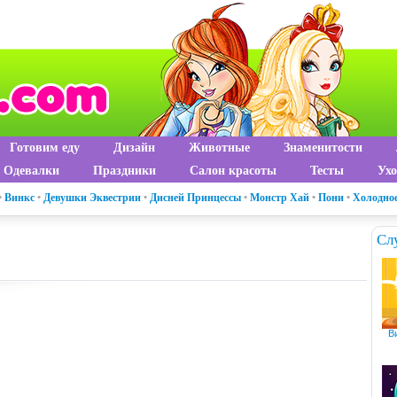
Готовим еду
Дизайн
Животные
Знаменитости
Одевалки
Праздники
Салон красоты
Тесты
Ухо
•
Винкс
•
Девушки Эквестрии
•
Дисней Принцессы
•
Монстр Хай
•
Пони
•
Холодное
Сл
В