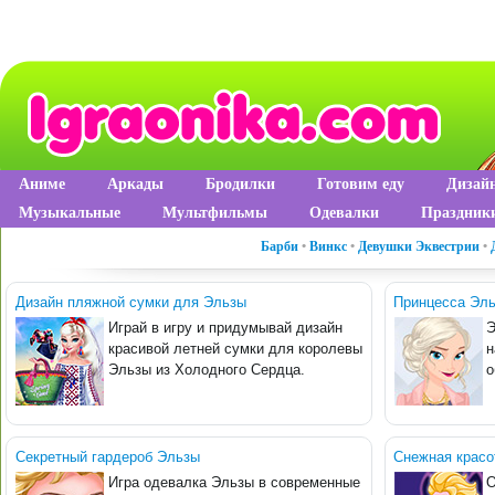
Аниме
Аркады
Бродилки
Готовим еду
Дизай
Музыкальные
Мультфильмы
Одевалки
Праздник
Барби
•
Винкс
•
Девушки Эквестрии
•
Дизайн пляжной сумки для Эльзы
Принцесса Эль
Играй в игру и придумывай дизайн
Э
красивой летней сумки для королевы
н
Эльзы из Холодного Сердца.
о
Секретный гардероб Эльзы
Снежная красо
Игра одевалка Эльзы в современные
О